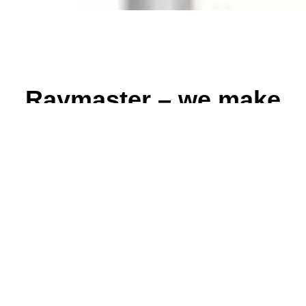
Raymaster – we make
brands visible
Das faszinierende Spiel von Licht und Schatten
inspiriert uns täglich aufs Neue, und wie unser Name
Raymaster bereits andeutet, sind wir Meister dieses
Spiels.
Seit über 20 Jahren sind wir ein verlässlicher Partner im
Bereich Brand Communication. Unsere Expertise liegt
in Sonnenschirmen, die nicht nur als Werbeträger